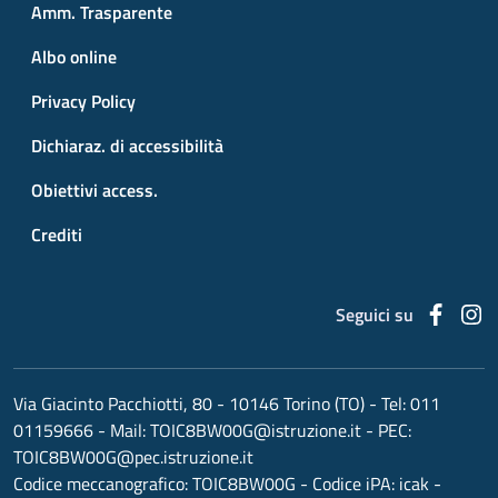
Amm. Trasparente
Albo online
Privacy Policy
Dichiaraz. di accessibilità
Obiettivi access.
Crediti
Faceb
I
Seguici su
Via Giacinto Pacchiotti, 80 - 10146 Torino (TO)
- Tel:
011
01159666
- Mail:
TOIC8BW00G@istruzione.it
- PEC:
TOIC8BW00G@pec.istruzione.it
Codice meccanografico:
TOIC8BW00G
- Codice iPA: icak -