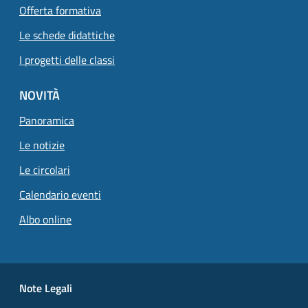
Offerta formativa
Le schede didattiche
I progetti delle classi
NOVITÀ
Panoramica
Le notizie
Le circolari
Calendario eventi
Albo online
Small prints
Useful links section
Note Legali