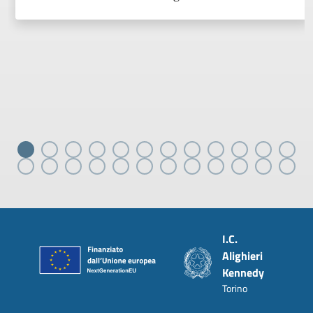
Piè di pagina
I.C.
Alighieri
Kennedy
Torino