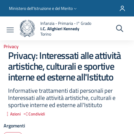
Salta al contenuto principale
Skip to footer content
Slim top
Ministero dell'Istruzione e del Merito
Infanzia - Primaria - I° Grado
I.C. Alighieri Kennedy
Torino
Privacy
Privacy: Interessati alle attività
artistiche, culturali e sportive
interne ed esterne all'Istituto
Informative trattamenti dati personali per
Interessati alle attività artistiche, culturali e
sportive interne ed esterne all'Istituto
Azioni
Condividi
Argomenti