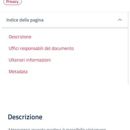
Privacy
Indice della pagina
Indice della pagina
Descrizione
Uffici responsabili del documento
Ulteriori informazioni
Metadata
Descrizione
Attraverso questa pagina è possibile visionare