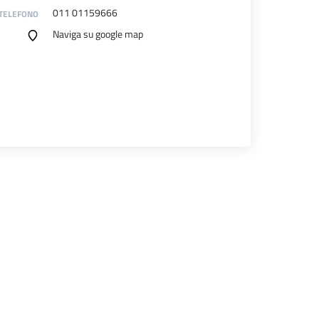
011 01159666
TELEFONO
Naviga su google map