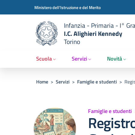
Slim t
Salta al contenuto principale
Skip to footer content
Ministero dell'Istruzione e del Merito
Infanzia - Primaria - I° Gr
I.C. Alighieri Kennedy
Torino
Scuola
Servizi
Novità
Briciole di pane
Home
>
Servizi
>
Famiglie e studenti
>
Regis
Famiglie e studenti
Registro