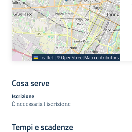
Leaflet
|
©
OpenStreetMap
contributors
Cosa serve
Iscrizione
È necessaria l'iscrizione
Tempi e scadenze