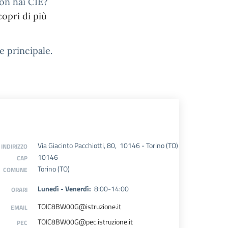
on hai CIE?
copri di più
de principale.
Via Giacinto Pacchiotti, 80, 10146 - Torino (TO)
INDIRIZZO
10146
CAP
Torino (TO)
COMUNE
Lunedì - Venerdì:
8:00-14:00
ORARI
TOIC8BW00G@istruzione.it
EMAIL
TOIC8BW00G@pec.istruzione.it
PEC