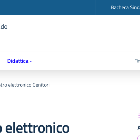
op
Bacheca Sind
ado
Didattica
Fi
tro elettronico Genitori
 elettronico