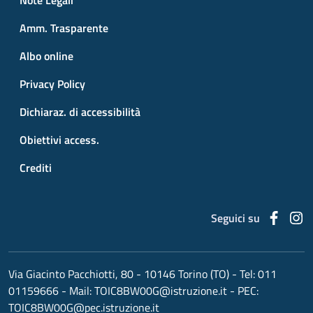
Note Legali
Amm. Trasparente
Albo online
Privacy Policy
Dichiaraz. di accessibilità
Obiettivi access.
Crediti
Faceb
I
Seguici su
Via Giacinto Pacchiotti, 80 - 10146 Torino (TO)
- Tel:
011
01159666
- Mail:
TOIC8BW00G@istruzione.it
- PEC:
TOIC8BW00G@pec.istruzione.it