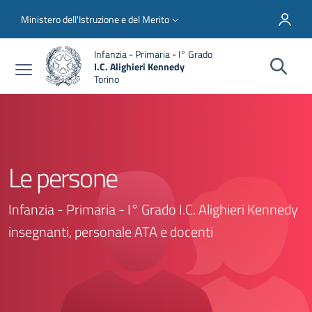
Salta al contenuto principale
Skip to footer content
Slim top
Ministero dell'Istruzione e del Merito
Infanzia - Primaria - I° Grado
I.C. Alighieri Kennedy
Torino
Le persone
Infanzia - Primaria - I° Grado I.C. Alighieri Kennedy
insegnanti, personale ATA e docenti