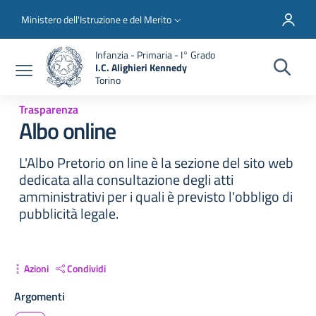
Salta al contenuto principale
Skip to footer content
Slim top
Ministero dell'Istruzione e del Merito
Infanzia - Primaria - I° Grado
I.C. Alighieri Kennedy
Torino
Trasparenza
Albo online
L'Albo Pretorio on line è la sezione del sito web
dedicata alla consultazione degli atti
amministrativi per i quali è previsto l'obbligo di
pubblicità legale.
Azioni
Condividi
Argomenti