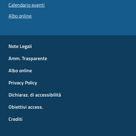
Calendario eventi
Pagina attuale
Albo online
Small prints
Useful links section
Note Legali
Amm. Trasparente
Albo online
Privacy Policy
Dichiaraz. di accessibilità
Obiettivi access.
Crediti