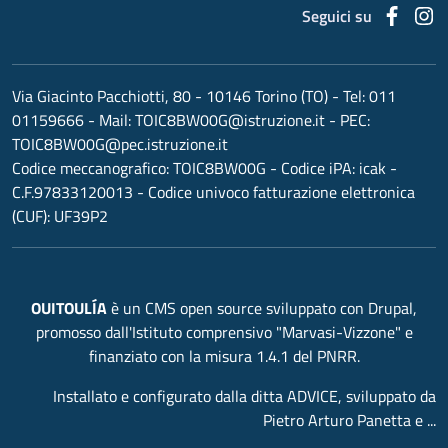
Faceb
I
Seguici su
Via Giacinto Pacchiotti, 80 - 10146 Torino (TO)
- Tel:
011
01159666
- Mail:
TOIC8BW00G@istruzione.it
- PEC:
TOIC8BW00G@pec.istruzione.it
Codice meccanografico:
TOIC8BW00G
- Codice iPA: icak -
C.F.97833120013 - Codice univoco fatturazione elettronica
(CUF): UF39P2
OUITOULÍA
è un CMS open source sviluppato con Drupal,
promosso dall'Istituto comprensivo "Marvasi-Vizzone" e
finanziato con la misura 1.4.1 del PNRR.
Installato e configurato dalla ditta ADVICE, sviluppato da
Pietro Arturo Panetta e ...