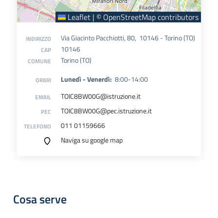
Leaflet
|
©
OpenStreetMap
contributors
Via Giacinto Pacchiotti, 80, 10146 - Torino (TO)
INDIRIZZO
10146
CAP
Torino (TO)
COMUNE
Lunedì - Venerdì:
8:00-14:00
ORARI
TOIC8BW00G@istruzione.it
EMAIL
TOIC8BW00G@pec.istruzione.it
PEC
011 01159666
TELEFONO
Naviga su google map
Cosa serve