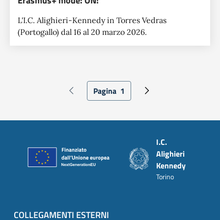
Erasmus+ mode: ON!
L'I.C. Alighieri-Kennedy in Torres Vedras
(Portogallo) dal 16 al 20 marzo 2026.
Paginazione
Pagina
1
Pagina precedente
Pagina attuale
Pagina successiva
Piè di pagina
I.C.
Alighieri
Kennedy
Torino
COLLEGAMENTI ESTERNI