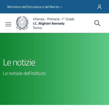
Salta al contenuto principale
Skip to footer content
Slim top
Ministero dell'Istruzione e del Merito
Infanzia - Primaria - I° Grado
I.C. Alighieri Kennedy
Torino
Le notizie
Le notizie dell'istituto