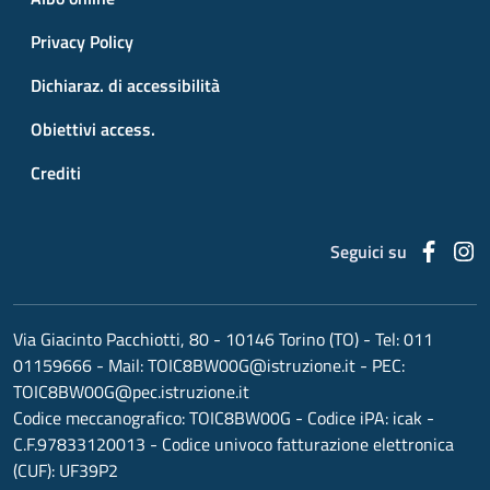
Privacy Policy
Dichiaraz. di accessibilità
Obiettivi access.
Crediti
Faceb
I
Seguici su
Via Giacinto Pacchiotti, 80 - 10146 Torino (TO)
- Tel:
011
01159666
- Mail:
TOIC8BW00G@istruzione.it
- PEC:
TOIC8BW00G@pec.istruzione.it
Codice meccanografico:
TOIC8BW00G
- Codice iPA: icak -
C.F.97833120013 - Codice univoco fatturazione elettronica
(CUF): UF39P2