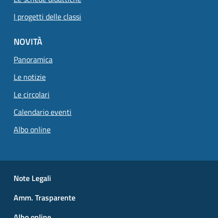
I progetti delle classi
NOVITÀ
Panoramica
Pagina attuale
Le notizie
Le circolari
Calendario eventi
Albo online
Small prints
Useful links section
Note Legali
Amm. Trasparente
Albo online