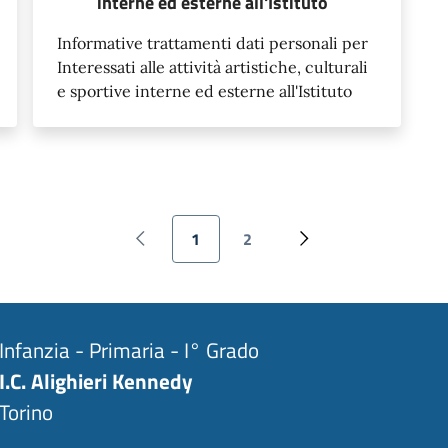
interne ed esterne all'Istituto
Informative trattamenti dati personali per
Interessati alle attività artistiche, culturali
e sportive interne ed esterne all'Istituto
Paginazione
1
2
Pagina precedente
Pagina attuale
Pagina
Pagina successiva
Infanzia - Primaria - I° Grado
I.C. Alighieri Kennedy
Torino