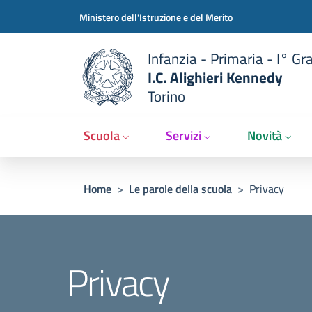
Slim t
Salta al contenuto principale
Skip to footer content
Ministero dell'Istruzione e del Merito
Infanzia - Primaria - I° Gr
I.C. Alighieri Kennedy
Torino
Scuola
Servizi
Novità
Briciole di pane
Home
>
Le parole della scuola
>
Privacy
Privacy