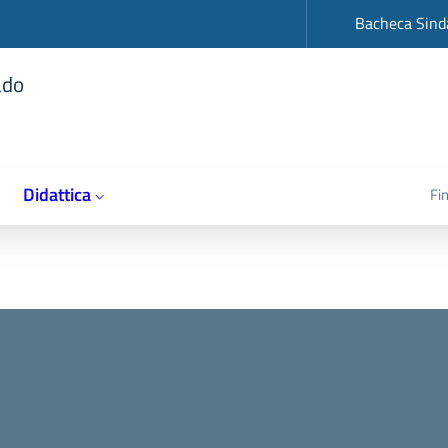
op
Bacheca Sind
ado
Didattica
Fi