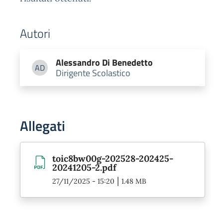
Autori
Alessandro
Di Benedetto
AD
Dirigente Scolastico
Alessandro Di Benedetto
Allegati
toic8bw00g-202528-202425-
20241205-2.pdf
|
27/11/2025 - 15:20
1.48 MB