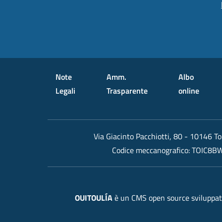
Small prints
Useful links section
Note
Amm.
Albo
Legali
Trasparente
online
Via Giacinto Pacchiotti, 80 - 10146 To
Codice meccanografico:
TOIC8B
OUITOULÍA
è un CMS open source sviluppato