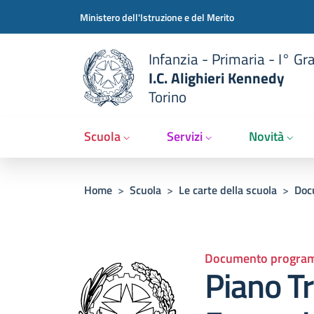
Slim t
Salta al contenuto principale
Skip to footer content
Ministero dell'Istruzione e del Merito
Infanzia - Primaria - I° Gr
I.C. Alighieri Kennedy
Torino
Scuola
Servizi
Novità
Briciole di pane
Home
>
Scuola
>
Le carte della scuola
>
Doc
Documento progra
Piano Tr