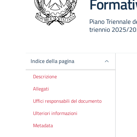
Format
Piano Triennale de
triennio 2025/2
Indice della pagina
Indice della pagina
Descrizione
Allegati
Uffici responsabili del documento
Ulteriori informazioni
Metadata