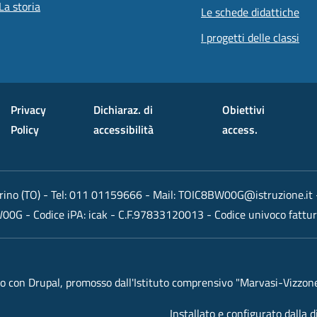
La storia
Le schede didattiche
I progetti delle classi
Privacy
Dichiaraz. di
Obiettivi
Policy
accessibilità
access.
rino (TO)
- Tel:
011 01159666
- Mail:
TOIC8BW00G@istruzione.it
W00G
- Codice iPA: icak - C.F.97833120013 - Codice univoco fattu
 con Drupal, promosso dall'Istituto comprensivo "Marvasi-Vizzone"
Installato e configurato dalla 