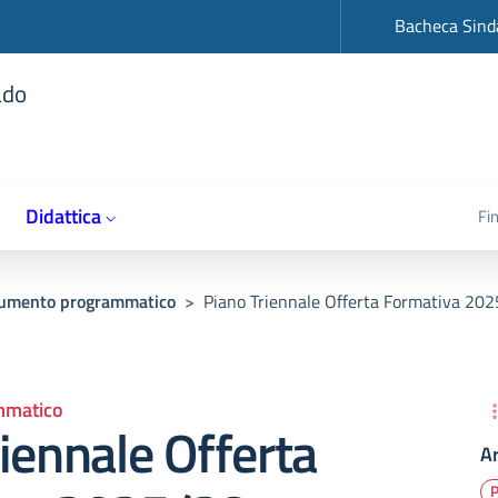
op
Bacheca Sind
ado
Didattica
Fi
umento programmatico
>
Piano Triennale Offerta Formativa 20
mmatico
iennale Offerta
A