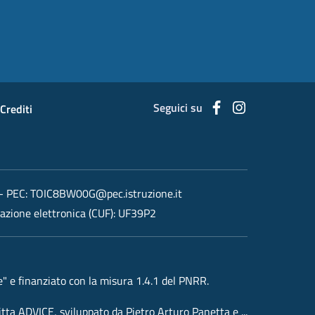
Seguici su
Facebook
Instagram
Crediti
- PEC:
TOIC8BW00G@pec.istruzione.it
razione elettronica (CUF): UF39P2
 e finanziato con la misura 1.4.1 del PNRR.
ditta ADVICE, sviluppato da Pietro Arturo Panetta e ...