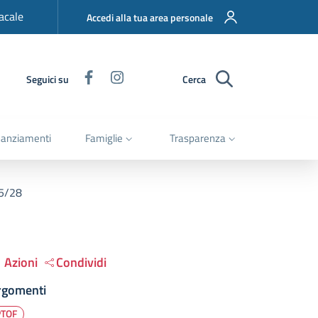
acale
Accedi alla tua area personale
Facebook
Instagram
Seguici su
Cerca
nanziamenti
Famiglie
Trasparenza
25/28
Azioni
Condividi
rgomenti
PTOF