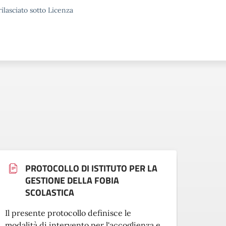
ilasciato sotto Licenza
PROTOCOLLO DI ISTITUTO PER LA
GESTIONE DELLA FOBIA
SCOLASTICA
Il pre
Il presente protocollo definisce le
modali
modalità di intervento per l'accoglienza e
inseri