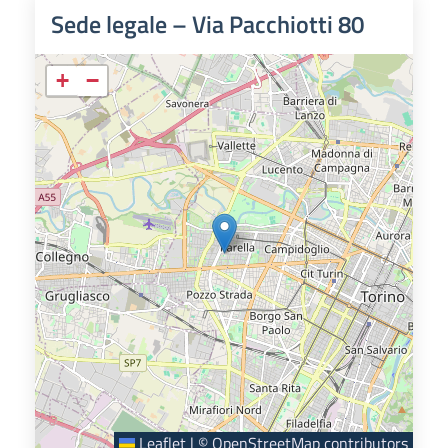
Sede legale – Via Pacchiotti 80
+
−
Leaflet
|
©
OpenStreetMap
contributors