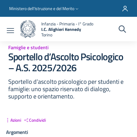
Salta al contenuto principale
Skip to footer content
Slim top
Ministero dell'Istruzione e del Merito
Infanzia - Primaria - I° Grado
I.C. Alighieri Kennedy
Torino
Famiglie e studenti
Sportello d’Ascolto Psicologico
– A.S. 2025/2026
Sportello d’ascolto psicologico per studenti e
famiglie: uno spazio riservato di dialogo,
supporto e orientamento.
Azioni
Condividi
Argomenti