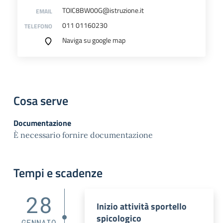
TOIC8BW00G@istruzione.it
EMAIL
011 01160230
TELEFONO
Naviga su google map
Cosa serve
Documentazione
È necessario fornire documentazione
Tempi e scadenze
28
Inizio attività sportello
spicologico
GENNAIO