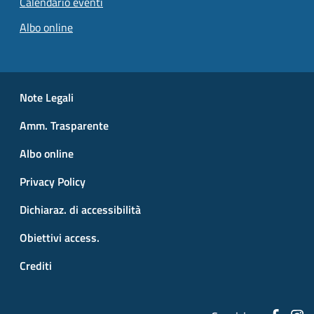
Calendario eventi
Albo online
Small prints
Useful links section
Note Legali
Amm. Trasparente
Albo online
Privacy Policy
Dichiaraz. di accessibilità
Obiettivi access.
Crediti