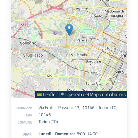
Leaflet
|
©
OpenStreetMap
contributors
Via Fratelli Passoni, 13, 10146 - Torino (TO)
INDIRIZZO
10146
CAP
Torino (TO)
COMUNE
Lunedì - Domenica:
8:00-14:00
ORARI