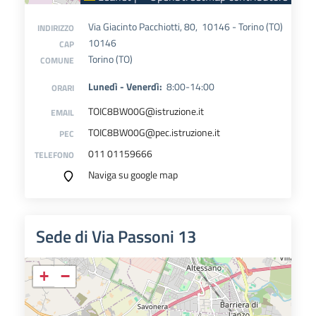
Via Giacinto Pacchiotti, 80, 10146 - Torino (TO)
INDIRIZZO
10146
CAP
Torino (TO)
COMUNE
Lunedì - Venerdì:
8:00-14:00
ORARI
TOIC8BW00G@istruzione.it
EMAIL
TOIC8BW00G@pec.istruzione.it
PEC
011 01159666
TELEFONO
Naviga su google map
Sede di Via Passoni 13
+
−