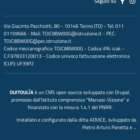
Faceb
I
Seguici su
Via Giacinto Pacchiotti, 80 - 10146 Torino (TO)
- Tel:
011
01159666
- Mail:
TOIC8BW00G@istruzione.it
- PEC:
TOIC8BW00G@pec.istruzione.it
Codice meccanografico:
TOIC8BW00G
- Codice iPA: icak -
C.F.97833120013 - Codice univoco fatturazione elettronica
(CUF): UF39P2
OUITOULÍA
è un CMS open source sviluppato con Drupal,
promosso dall'Istituto comprensivo "Marvasi-Vizzone" e
finanziato con la misura 1.4.1 del PNRR.
Installato e configurato dalla ditta ADVICE, sviluppato da
Pietro Arturo Panetta e ...