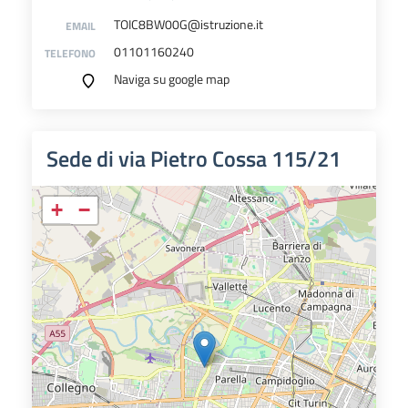
TOIC8BW00G@istruzione.it
EMAIL
01101160240
TELEFONO
Naviga su google map
Sede di via Pietro Cossa 115/21
+
−