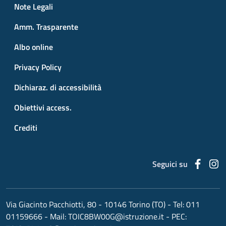
Note Legali
Amm. Trasparente
Albo online
Privacy Policy
Dichiaraz. di accessibilità
Obiettivi access.
Crediti
Faceb
I
Seguici su
Via Giacinto Pacchiotti, 80 - 10146 Torino (TO)
- Tel:
011
01159666
- Mail:
TOIC8BW00G@istruzione.it
- PEC: