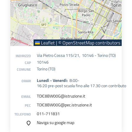
Leaflet
|
©
OpenStreetMap
contributors
Via Pietro Cossa 115/21, 10146 - Torino (TO)
INDIRIZZO
10146
CAP
Torino (TO)
COMUNE
Lunedì - Venerdì:
8:00-
ORARI
16:20
pre-post scuola fino alle 17.30 con contributo
TOIC8BW00G@istruzione.it
EMAIL
TOIC8BW00G@pec.istruzione.it
PEC
011-711831
TELEFONO
Naviga su google map