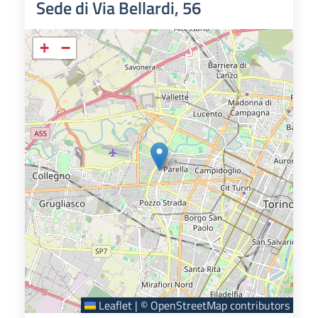
Sede di Via Bellardi, 56
+
−
Leaflet
|
©
OpenStreetMap
contributors