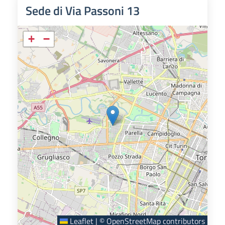
Sede di Via Passoni 13
+
−
Leaflet
|
©
OpenStreetMap
contributors