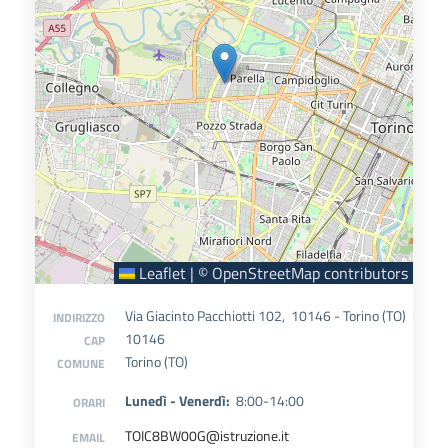
Leaflet
|
©
OpenStreetMap
contributors
Via Giacinto Pacchiotti 102, 10146 - Torino (TO)
INDIRIZZO
10146
CAP
Torino (TO)
COMUNE
Lunedì - Venerdì:
8:00-14:00
ORARI
TOIC8BW00G@istruzione.it
EMAIL