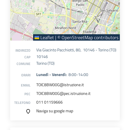
Leaflet
|
©
OpenStreetMap
contributors
Via Giacinto Pacchiotti, 80, 10146 - Torino (TO)
INDIRIZZO
10146
CAP
Torino (TO)
COMUNE
Lunedì - Venerdì:
8:00-14:00
ORARI
TOIC8BW00G@istruzione.it
EMAIL
TOIC8BW00G@pec.istruzione.it
PEC
011 01159666
TELEFONO
Naviga su google map