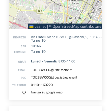
Leaflet
|
©
OpenStreetMap
contributors
Via Fratelli Mario e Pier Luigi Passoni, 9, 10146 -
INDIRIZZO
Torino (TO)
10146
CAP
Torino (TO)
COMUNE
Lunedì - Venerdì:
8:00-14:00
ORARI
TOIC8BW00G@istruzione.it
EMAIL
TOIC8BW00G@pec.istruzione.it
PEC
01101160220
TELEFONO
Naviga su google map