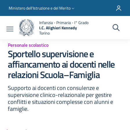
Salta al contenuto principale
Skip to footer content
Slim top
Ministero dell'Istruzione e del Merito
Infanzia - Primaria - I° Grado
I.C. Alighieri Kennedy
Torino
Personale scolastico
Sportello supervisione e
affiancamento ai docenti nelle
relazioni Scuola–Famiglia
Supporto ai docenti con consulenze e
supervisione clinico-relazionale per gestire
conflitti e situazioni complesse con alunni e
famiglie.