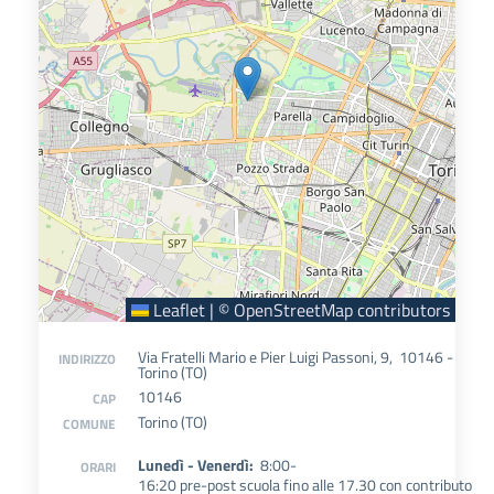
Leaflet
|
©
OpenStreetMap
contributors
Via Fratelli Mario e Pier Luigi Passoni, 9, 10146 -
INDIRIZZO
Torino (TO)
10146
CAP
Torino (TO)
COMUNE
Lunedì - Venerdì:
8:00-
ORARI
16:20
pre-post scuola fino alle 17.30 con contributo