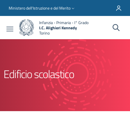
Salta al contenuto principale
Skip to footer content
Slim top
Ministero dell'Istruzione e del Merito
Infanzia - Primaria - I° Grado
I.C. Alighieri Kennedy
Torino
Edificio scolastico