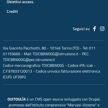
Obiettivi access.
Crediti
Faceb
I
Seguici su
Via Giacinto Pacchiotti, 80 - 10146 Torino (TO)
- Tel:
011
01159666
- Mail:
TOIC8BW00G@istruzione.it
- PEC:
TOIC8BW00G@pec.istruzione.it
Codice meccanografico:
TOIC8BW00G
- Codice iPA: icak -
C.F.97833120013 - Codice univoco fatturazione elettronica
(CUF): UF39P2
OUITOULÍA
è un CMS open source sviluppato con Drupal,
promosso dall'
Istituto comprensivo "Marvasi-Vizzone"
e