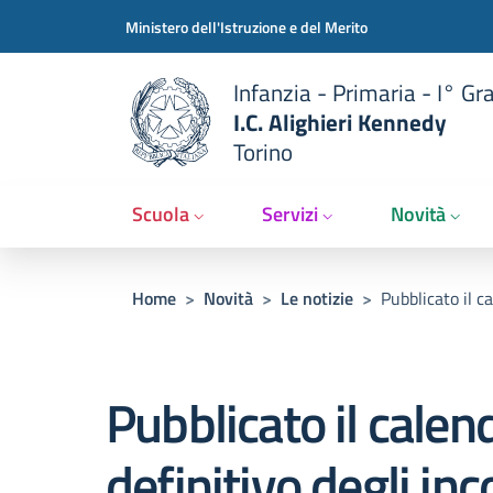
Slim t
Salta al contenuto principale
Skip to footer content
Ministero dell'Istruzione e del Merito
Infanzia - Primaria - I° Gr
I.C. Alighieri Kennedy
Torino
Scuola
Servizi
Novità
Briciole di pane
Home
>
Novità
>
Le notizie
>
Pubblicato il ca
Pubblicato il calen
definitivo degli inc