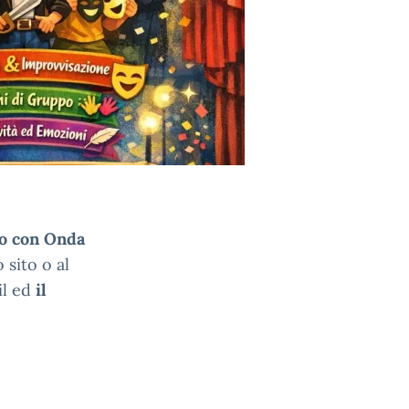
vo con Onda
 sito o al
 il ed
il