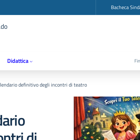
op
Bacheca Sind
ado
Didattica
Fi
lendario definitivo degli incontri di teatro
dario
ontri di