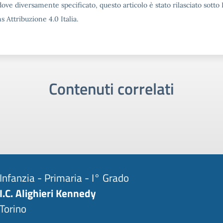
ove diversamente specificato, questo articolo è stato rilasciato sotto
Attribuzione 4.0 Italia.
Contenuti correlati
Infanzia - Primaria - I° Grado
I.C. Alighieri Kennedy
Torino