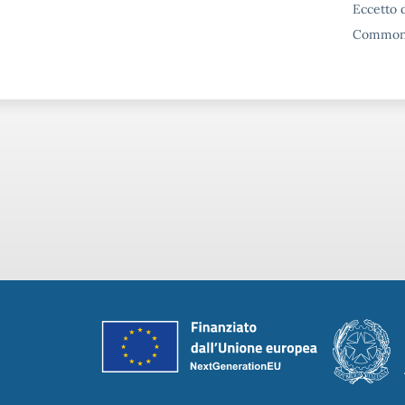
Eccetto d
Commons 
Piè di pagina