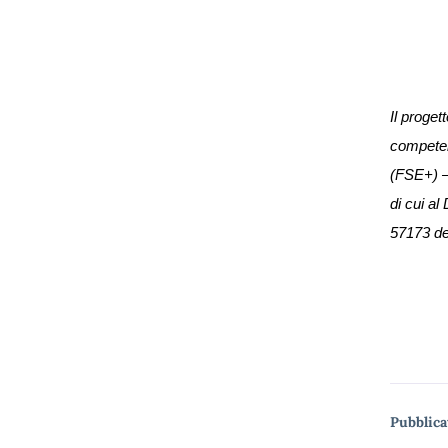
Il proget
competen
(FSE+) –
di cui al
57173 de
Me
Pubblica