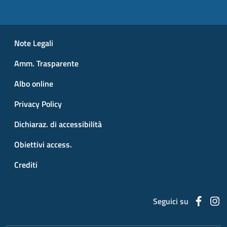
Small prints
Useful links section
Note Legali
Amm. Trasparente
Albo online
Privacy Policy
Dichiaraz. di accessibilità
Obiettivi access.
Crediti
Faceb
I
Seguici su