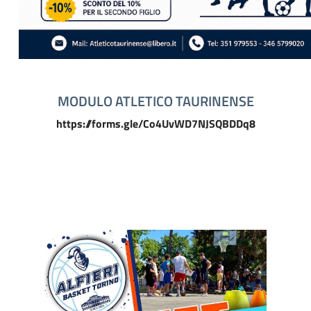
MODULO ATLETICO TAURINENSE
https://forms.gle/Co4UvWD7NJSQBDDq8