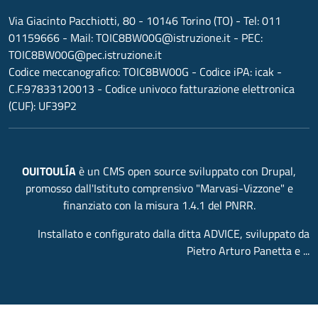
Via Giacinto Pacchiotti, 80 - 10146 Torino (TO)
- Tel:
011
01159666
- Mail:
TOIC8BW00G@istruzione.it
- PEC:
TOIC8BW00G@pec.istruzione.it
Codice meccanografico:
TOIC8BW00G
- Codice iPA: icak -
C.F.97833120013 - Codice univoco fatturazione elettronica
(CUF): UF39P2
OUITOULÍA
è un CMS open source sviluppato con Drupal,
promosso dall'Istituto comprensivo "Marvasi-Vizzone" e
finanziato con la misura 1.4.1 del PNRR.
Installato e configurato dalla ditta ADVICE, sviluppato da
Pietro Arturo Panetta e ...