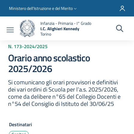
Salta al contenuto principale
Skip to footer content
Slim top
Ministero dell'Istruzione e del Merito
Infanzia - Primaria - I° Grado
I.C. Alighieri Kennedy
Torino
N. 173
-
2024/2025
Orario anno scolastico
2025/2026
Si comunicano gli orari provvisori e definitivi
dei vari ordini di Scuola per l’a.s. 2025/2026,
come da delibere n°65 del Collegio Docenti e
n°54 del Consiglio di Istituto del 30/06/25
Destinatari