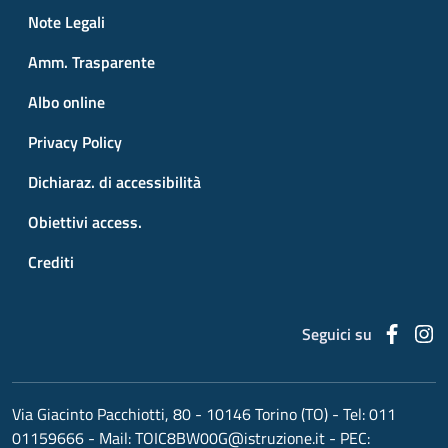
Small prints
Useful links section
Note Legali
Amm. Trasparente
Albo online
Privacy Policy
Dichiaraz. di accessibilità
Obiettivi access.
Crediti
Faceb
I
Seguici su
Via Giacinto Pacchiotti, 80 - 10146 Torino (TO)
- Tel:
011
01159666
- Mail:
TOIC8BW00G@istruzione.it
- PEC: