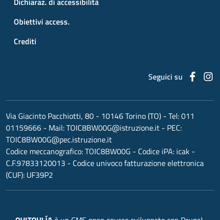
Dichiaraz. di accessibilità
Obiettivi access.
Crediti
Faceb
I
Seguici su
Via Giacinto Pacchiotti, 80 - 10146 Torino (TO)
- Tel:
011
01159666
- Mail:
TOIC8BW00G@istruzione.it
- PEC:
TOIC8BW00G@pec.istruzione.it
Codice meccanografico:
TOIC8BW00G
- Codice iPA: icak -
C.F.97833120013 - Codice univoco fatturazione elettronica
(CUF): UF39P2
OUITOULÍA
è un CMS open source sviluppato con Drupal,