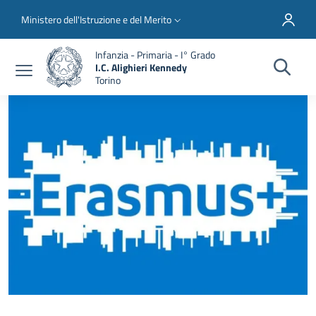
Salta al contenuto principale
Skip to footer content
Slim top
Ministero dell'Istruzione e del Merito
Infanzia - Primaria - I° Grado
I.C. Alighieri Kennedy
Torino