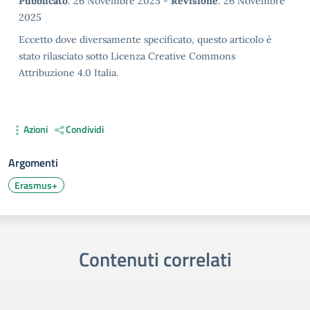
Metadata
Pubblicato
: 26 Novembre 2025 -
Revisione
: 26 Novembre
2025
Eccetto dove diversamente specificato, questo articolo è
stato rilasciato sotto Licenza Creative Commons
Attribuzione 4.0 Italia.
Azioni
Condividi
Argomenti
Erasmus+
Contenuti correlati