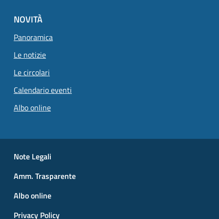
NOVITÀ
Pagina attuale
Panoramica
Le notizie
Le circolari
Calendario eventi
Albo online
Small prints
Useful links section
Note Legali
Amm. Trasparente
Albo online
Privacy Policy