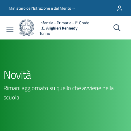
Salta al contenuto principale
Skip to footer content
Slim top
Ministero dell'Istruzione e del Merito
Infanzia - Primaria - I° Grado
I.C. Alighieri Kennedy
Torino
Novità
Rimani aggiornato su quello che avviene nella
scuola