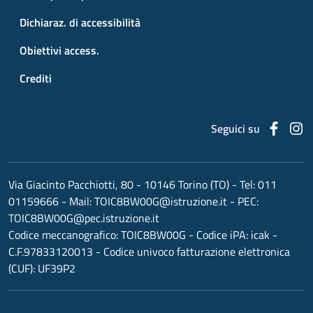
Dichiaraz. di accessibilità
Obiettivi access.
Crediti
Faceb
I
Seguici su
Via Giacinto Pacchiotti, 80 - 10146 Torino (TO)
- Tel:
011
01159666
- Mail:
TOIC8BW00G@istruzione.it
- PEC:
TOIC8BW00G@pec.istruzione.it
Codice meccanografico:
TOIC8BW00G
- Codice iPA: icak -
C.F.97833120013 - Codice univoco fatturazione elettronica
(CUF): UF39P2