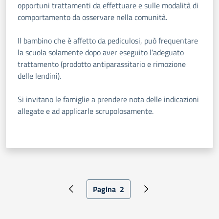
opportuni trattamenti da effettuare e sulle modalità di
comportamento da osservare nella comunità.
Il bambino che è affetto da pediculosi, può frequentare
la scuola solamente dopo aver eseguito l’adeguato
trattamento (prodotto antiparassitario e rimozione
delle lendini).
Si invitano le famiglie a prendere nota delle indicazioni
allegate e ad applicarle scrupolosamente.
Paginazione
Pagina
2
Pagina precedente
Pagina attuale
Pagina successiva