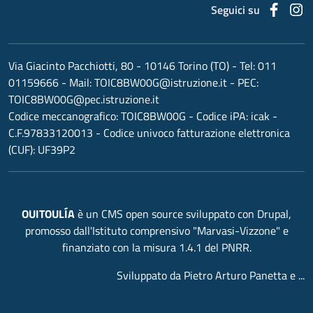
Faceb
I
Seguici su
Via Giacinto Pacchiotti, 80 - 10146 Torino (TO)
- Tel:
011
01159666
- Mail:
TOIC8BW00G@istruzione.it
- PEC:
TOIC8BW00G@pec.istruzione.it
Codice meccanografico:
TOIC8BW00G
- Codice iPA: icak -
C.F.97833120013 - Codice univoco fatturazione elettronica
(CUF): UF39P2
OUITOULÍA
è un CMS open source sviluppato con Drupal,
promosso dall'
Istituto comprensivo "Marvasi-Vizzone"
e
finanziato con la misura 1.4.1 del PNRR.
Sviluppato da Pietro Arturo Panetta e ...