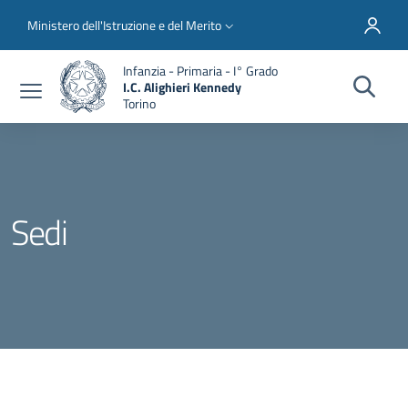
Salta al contenuto principale
Skip to footer content
Slim top
Ministero dell'Istruzione e del Merito
Infanzia - Primaria - I° Grado
I.C. Alighieri Kennedy
Torino
Sedi