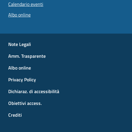
Calendario eventi
Albo online
Small prints
Useful links section
Note Legali
Amm. Trasparente
Albo online
Privacy Policy
Dichiaraz. di accessibilità
Obiettivi access.
Crediti