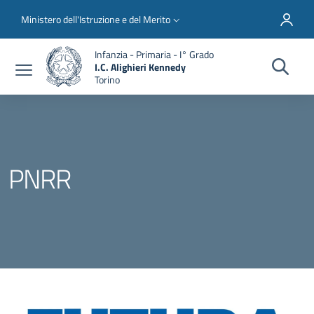
Salta al contenuto principale
Skip to footer content
Slim top
Ministero dell'Istruzione e del Merito
Infanzia - Primaria - I° Grado
I.C. Alighieri Kennedy
Torino
PNRR