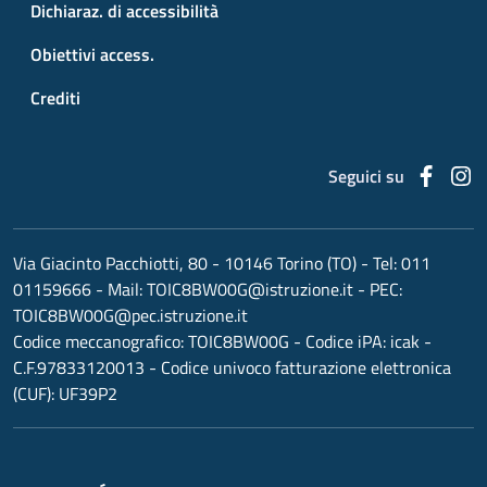
Dichiaraz. di accessibilità
Obiettivi access.
Crediti
Faceb
I
Seguici su
Via Giacinto Pacchiotti, 80 - 10146 Torino (TO)
- Tel:
011
01159666
- Mail:
TOIC8BW00G@istruzione.it
- PEC:
TOIC8BW00G@pec.istruzione.it
Codice meccanografico:
TOIC8BW00G
- Codice iPA: icak -
C.F.97833120013 - Codice univoco fatturazione elettronica
(CUF): UF39P2