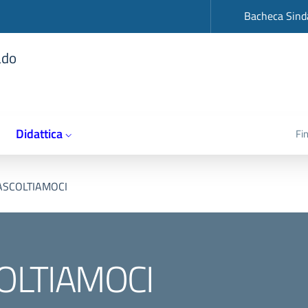
op
Bacheca Sind
ado
Didattica
Fi
SCOLTIAMOCI
OLTIAMOCI