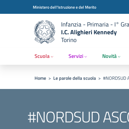
Slim t
Salta al contenuto principale
Skip to footer content
Ministero dell'Istruzione e del Merito
Infanzia - Primaria - I° Gr
I.C. Alighieri Kennedy
Torino
Scuola
Servizi
Novità
Briciole di pane
Home
>
Le parole della scuola
>
#NORDSUD A
#NORDSUD ASC