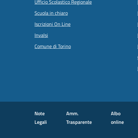
Ufficio Scolastico Regionale
Scuola in chiaro
Iscrizioni On Line
Invalsi
Comune di Torino
Small prints
Useful links section
Note
Amm.
Albo
Legali
Trasparente
online