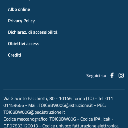
Albo online
Privacy Policy
Dichiaraz. di accessibilità
Obiettivi access.
Crediti
Faceb
I
Seguici su
Via Giacinto Pacchiotti, 80 - 10146 Torino (TO)
- Tel:
011
01159666
- Mail:
TOIC8BW00G@istruzione.it
- PEC:
TOIC8BW00G@pec.istruzione.it
Codice meccanografico:
TOIC8BW00G
- Codice iPA: icak -
C.F.97833120013 - Codice univoco fatturazione elettronica