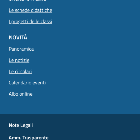
Le schede didattiche
I progetti delle classi
NOVITÀ
Panoramica
Le notizie
Le circolari
Calendario eventi
Albo online
Small prints
Useful links section
Note Legali
Amm. Trasparente