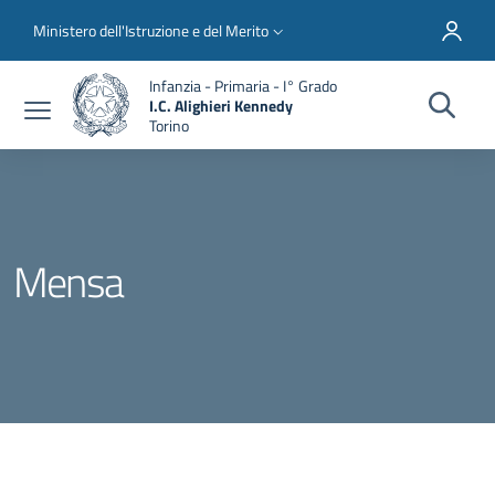
Salta al contenuto principale
Skip to footer content
Slim top
Ministero dell'Istruzione e del Merito
Infanzia - Primaria - I° Grado
I.C. Alighieri Kennedy
Torino
Mensa